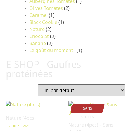
Aubergines Tomates
(1)
Olives Tomates
(2)
Caramel
(1)
Black Cookie
(1)
Nature
(2)
Chocolat
(2)
Banane
(2)
Le goût du moment !
(1)
E-SHOP - Gaufres
protéinées
SANS
Nature (4pcs)
GLUTEN
Nature (4pcs) – Sans
12.00
€
TVAC
gluten