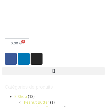
0
0.00
€
Catégories de produits
E-Shop
(13)
Peanut Butter
(1)