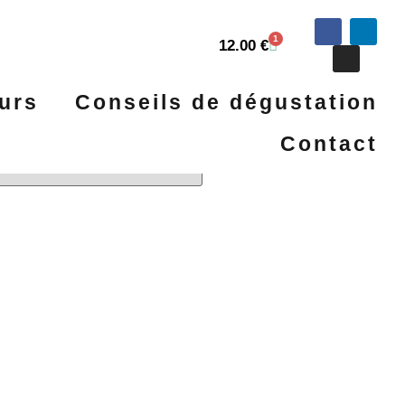
1
12.00
€
urs
Conseils de dégustation
téinées
Contact