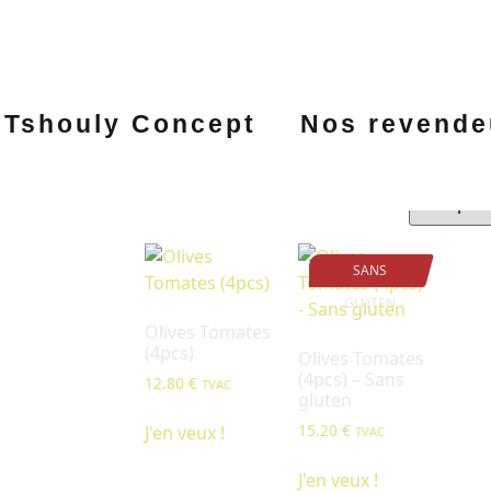
Tshouly Concept
Nos revende
E-SHOP - Gaufres pro
SANS
GLUTEN
Olives Tomates
(4pcs)
Olives Tomates
(4pcs) – Sans
12.80
€
TVAC
gluten
15.20
€
J'en veux !
TVAC
J'en veux !