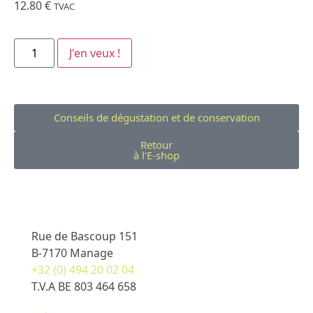
12.80
€
TVAC
J'en veux !
Conseils de dégustation et de conservation
Retour
à l'E-shop
Rue de Bascoup 151
B-7170 Manage
+32 (0) 494 20 02 04
T.V.A BE 803 464 658