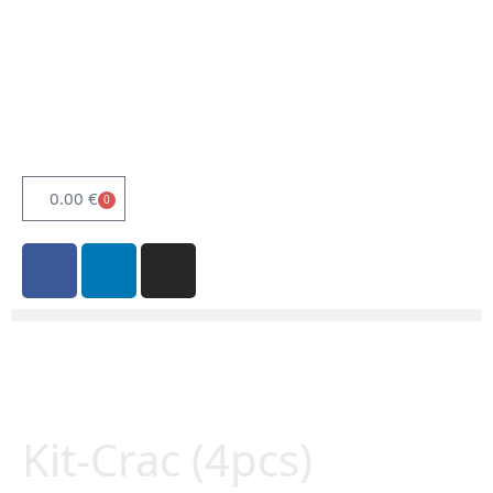
0.00
€
0
Kit-Crac (4pcs)