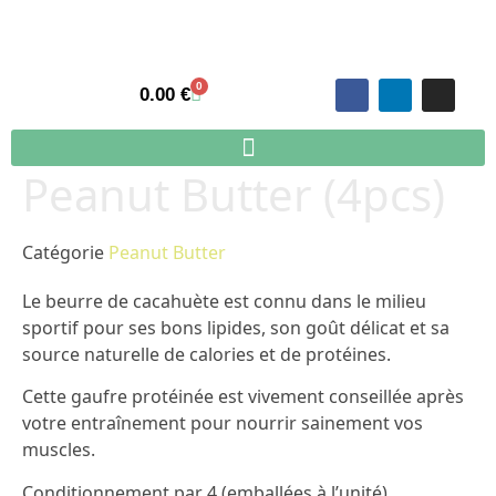
0
0.00
€
Peanut Butter (4pcs)
Conseils de dégustation
Catégorie
Peanut Butter
Le beurre de cacahuète est connu dans le milieu
sportif pour ses bons lipides, son goût délicat et sa
source naturelle de calories et de protéines.
Cette gaufre protéinée est vivement conseillée après
votre entraînement pour nourrir sainement vos
muscles.
Conditionnement par 4 (emballées à l’unité)